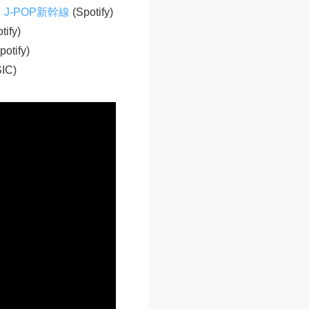
|
J-POP新幹線
(Spotify)
tify)
potify)
IC)