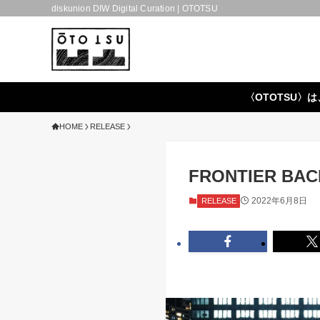
diskunion DIW Digital Curation | OTOTSU
〈OTOTSU〉は
HOME
RELEASE
FRONTIER BACK
2022年6月8日
RELEASE