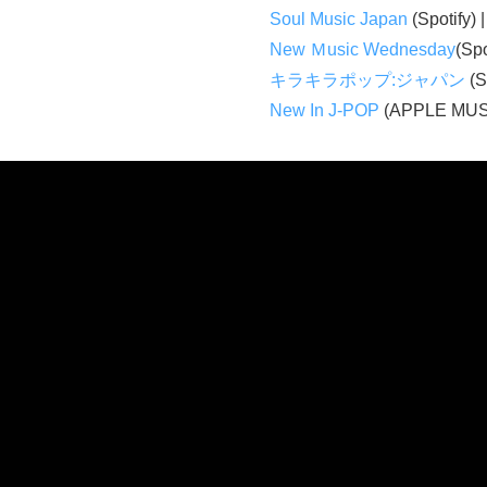
Soul Music Japan
(Spotify) 
New Ｍusic Wednesday
(Spo
キラキラポップ:ジャパン
(S
New In J-POP
(APPLE MUS