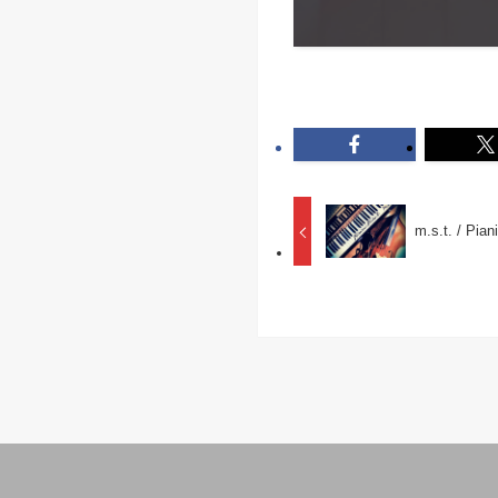
m.s.t. / Pia