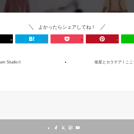
よかったらシェアしてね！
nium StudioⅡ
衛星とカラテア / こ