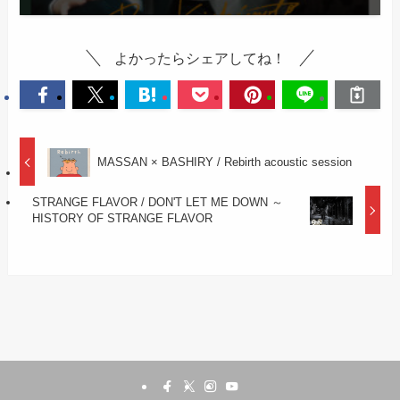
よかったらシェアしてね！
MASSAN × BASHIRY / Rebirth acoustic session
STRANGE FLAVOR / DON'T LET ME DOWN ～
HISTORY OF STRANGE FLAVOR