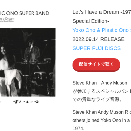
Let’s Have a Dream -197
Special Edition-
Yoko Ono & Plastic Ono
2022.09.14 RELEASE
SUPER FUJI DISCS
配信サイトで聴く
Steve Khan Andy Muson 
が参加するスペシャルバンド
での貴重なライブ音源。
Steve Khan Andy Muson Ric
others joined Yoko Ono in a
1974.