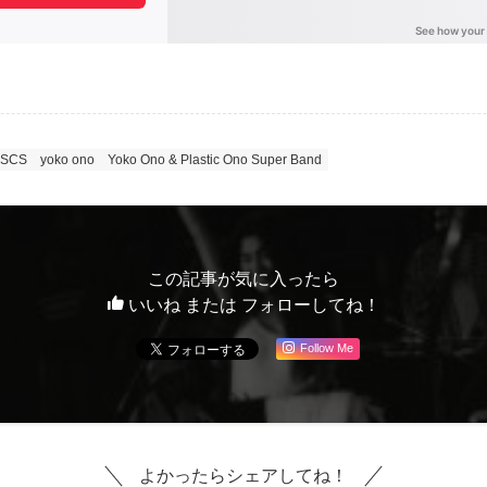
ISCS
yoko ono
Yoko Ono & Plastic Ono Super Band
この記事が気に入ったら
いいね または フォローしてね！
Follow Me
よかったらシェアしてね！