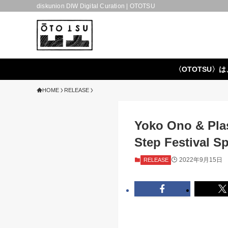
diskunion DIW Digital Curation | OTOTSU
〈OTOTSU〉は
HOME
RELEASE
Yoko Ono & Plas
Step Festival Sp
2022年9月15日
RELEASE