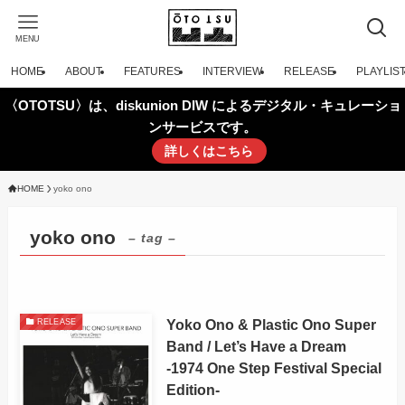
MENU
HOME
ABOUT
FEATURES
INTERVIEW
RELEASE
PLAYLIS
〈OTOTSU〉は、diskunion DIW によるデジタル・キュレーショ
ンサービスです。
詳しくはこちら
HOME
yoko ono
yoko ono
– tag –
Yoko Ono & Plastic Ono Super
RELEASE
Band / Let’s Have a Dream
-1974 One Step Festival Special
Edition-