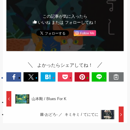
この記事が気に入ったら
いいね または フォローしてね！
Follow Me
よかったらシェアしてね！
山本剛 / Blues For K
棘-おどろ- ／ キミキミ / てにてに