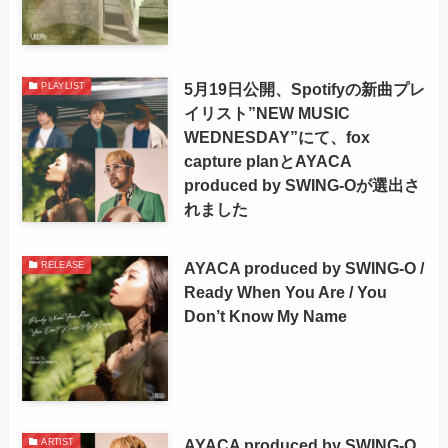
5月19日公開、Spotifyの新曲プレ
PLAYLIST
イリスト”NEW MUSIC
WEDNESDAY”にて、fox
capture planとAYACA
produced by SWING-Oが選出さ
れました
AYACA produced by SWING-O /
RELEASE
Ready When You Are / You
Don’t Know My Name
AYACA produced by SWING-O
ARTIST