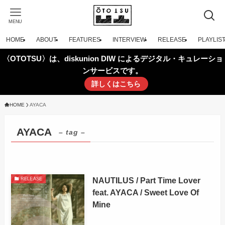
MENU
HOME
ABOUT
FEATURES
INTERVIEW
RELEASE
PLAYLIS
〈OTOTSU〉は、diskunion DIW によるデジタル・キュレーショ
ンサービスです。
詳しくはこちら
HOME
AYACA
AYACA
– tag –
NAUTILUS / Part Time Lover
RELEASE
feat. AYACA / Sweet Love Of
Mine