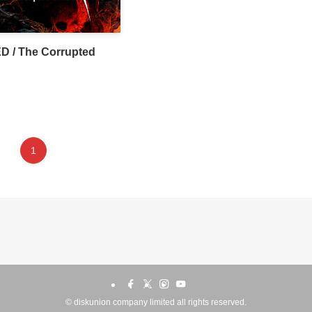
 / The Corrupted
1
©
diskunion company limited all rights reserved.