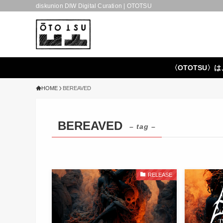
diskunion DIW Digital Curation | OTOTSU
〈OTOTSU〉は
HOME
BEREAVED
BEREAVED
– tag –
RELEASE