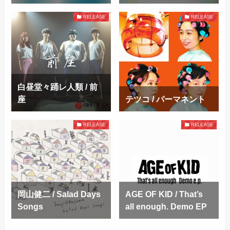
RELEASE
RELEASE
白昼堂々踊レ人類 / 前
座
テツコ / パーマネント
RELEASE
RELEASE
岡山健二 / Salad Days
AGE OF KID / That’s
Songs
all enough. Demo EP