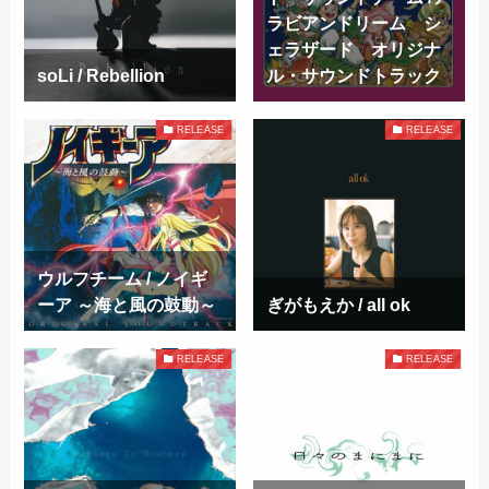
ラビアンドリーム シ
ェラザード オリジナ
soLi / Rebellion
ル・サウンドトラック
RELEASE
RELEASE
ウルフチーム / ノイギ
ーア ～海と風の鼓動～
ぎがもえか / all ok
RELEASE
RELEASE