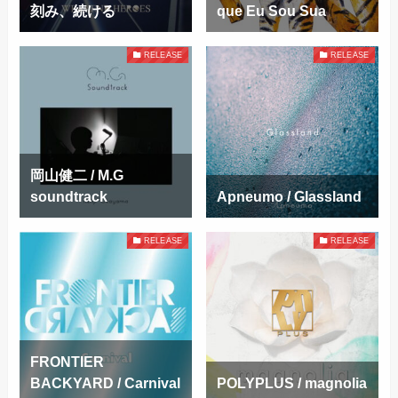
刻み、続ける
que Eu Sou Sua
RELEASE
RELEASE
岡山健二 / M.G
soundtrack
Apneumo / Glassland
RELEASE
RELEASE
FRONTIER
BACKYARD / Carnival
POLYPLUS / magnolia