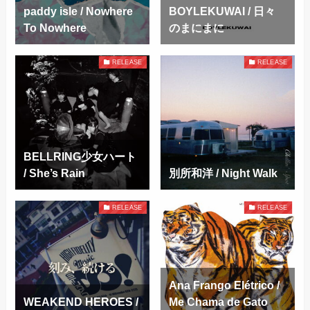
paddy isle / Nowhere
BOYLEKUWAI / 日々
To Nowhere
のまにまに
RELEASE
RELEASE
BELLRING少女ハート
/ She’s Rain
別所和洋 / Night Walk
RELEASE
RELEASE
Ana Frango Elétrico /
WEAKEND HEROES /
Me Chama de Gato