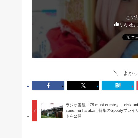
この
いいね 
よかっ
ラジオ番組「78 musi-curate」、disk uni
zone: rei harakami特集のSpotifyプレ
トを公開