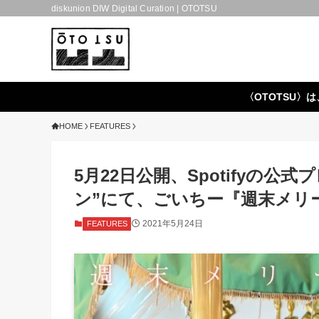
diskunion DIW Digital Curation | OTOTSU
〈OTOTSU〉は
HOME
FEATURES
5月22日公開、Spotifyの
ン”にて、ごいちー『週末メリ
2021年5月24日
FEATURES