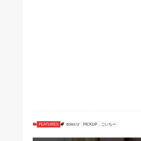
FEATURES
doles U
PICKUP
ごいちー