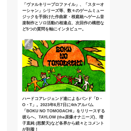
「ヴァルキリープロファイル」、「スターオ
ーシャン」シリーズ等、数々のゲームミュー
ジックを手掛けた作曲家・桜庭統へゲーム音
楽制作とソロ活動の相違点、次回作の構想な
ど5つの質問を軸にインタビュー。
ハードコアレジェンド達によるバンド「D・
O・T」。2023年6月7日に4thアルバム
「BOKU NO TOMODACHI」をリリースする
彼らへ、TAYLOW (the原爆オナニーズ)、増
子直純 (怒髪天)など各界から続々とコメント
が到着！