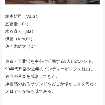
塚本雄司（Vo,Gt）
五藤圭（Gt）
木谷直人（Ba）
伊藤（Key,Gt）
佐々木雄大（Dr）
東京・下北沢を中心に活動する5人組のバンド。
90年代邦楽や近年のインディーポップを経由し、
独自の音楽を成形してきた。
浮遊感のあるサウンドやどこか懐かしさを匂わす
メロディが持ち味である。