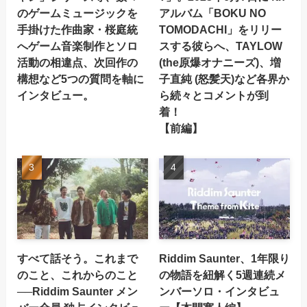
のゲームミュージックを
アルバム「BOKU NO
手掛けた作曲家・桜庭統
TOMODACHI」をリリー
へゲーム音楽制作とソロ
スする彼らへ、TAYLOW
活動の相違点、次回作の
(the原爆オナニーズ)、増
構想など5つの質問を軸に
子直純 (怒髪天)など各界か
インタビュー。
ら続々とコメントが到
着！
【前編】
すべて話そう。これまで
Riddim Saunter、1年限り
のこと、これからのこと
の物語を紐解く5週連続メ
──Riddim Saunter メン
ンバーソロ・インタビュ