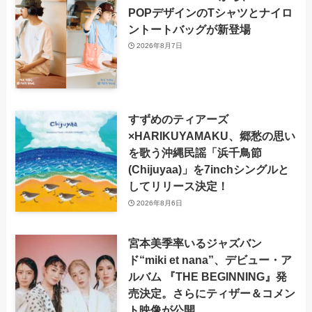
POPデザインのTシャツとナイロ
ントートバッグが新登場
2026年8月7日
すずめのティアーズ
×HARIKUYAMAKU、郷愁の思い
を歌う沖縄民謡「浜千鳥節
(Chijuyaa)」を7inchシングルと
してリリース決定！
2026年8月6日
宮本美季率いるジャズバン
ド“miki et nana”、デビュー・ア
ルバム 『THE BEGINNING』発
売決定。さらにティザー＆コメン
ト映像が公開