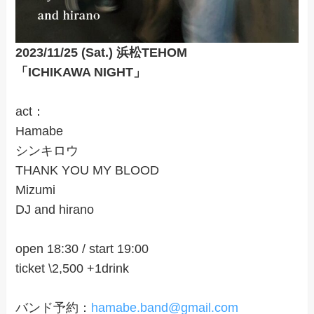
2023/11/25 (Sat.) 浜松TEHOM
「ICHIKAWA NIGHT」
act：
Hamabe
シンキロウ
THANK YOU MY BLOOD
Mizumi
DJ and hirano
open 18:30 / start 19:00
ticket \2,500 +1drink
バンド予約：
hamabe.band@gmail.com