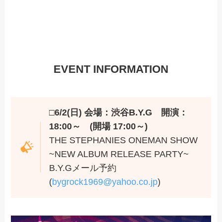
EVENT INFORMATION
□6/2(日) 会場：渋谷B.Y.G 開演：
18:00～ (開場 17:00～)
THE STEPHANIES ONEMAN SHOW
~NEW ALBUM RELEASE PARTY~
B.Y.Gメール予約
(
bygrock1969@yahoo.co.jp
)