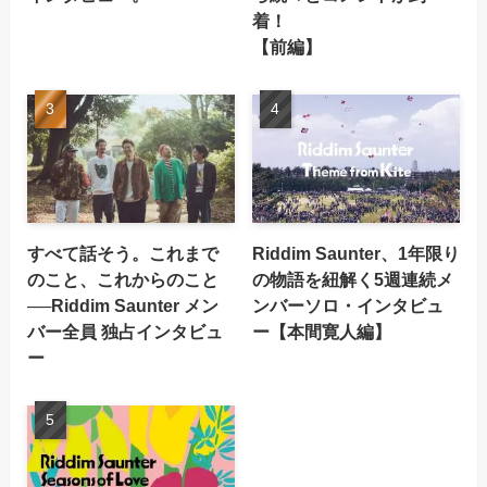
着！
【前編】
すべて話そう。これまで
Riddim Saunter、1年限り
のこと、これからのこと
の物語を紐解く5週連続メ
──Riddim Saunter メン
ンバーソロ・インタビュ
バー全員 独占インタビュ
ー【本間寛人編】
ー