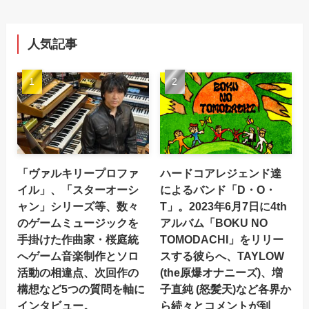
人気記事
「ヴァルキリープロファ
ハードコアレジェンド達
イル」、「スターオーシ
によるバンド「D・O・
ャン」シリーズ等、数々
T」。2023年6月7日に4th
のゲームミュージックを
アルバム「BOKU NO
手掛けた作曲家・桜庭統
TOMODACHI」をリリー
へゲーム音楽制作とソロ
スする彼らへ、TAYLOW
活動の相違点、次回作の
(the原爆オナニーズ)、増
構想など5つの質問を軸に
子直純 (怒髪天)など各界か
インタビュー。
ら続々とコメントが到