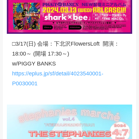
□3/17(日) 会場：下北沢FlowersLoft 開演：
18:00～ (開場 17:30～)
w/PIGGY BANKS
https://eplus.jp/sf/detail/4023540001-
P0030001