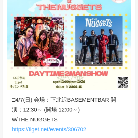
□4/7(日) 会場：下北沢BASEMENTBAR 開
演：12:30～ (開場 12:00～)
w/THE NUGGETS
https://tiget.net/events/306702