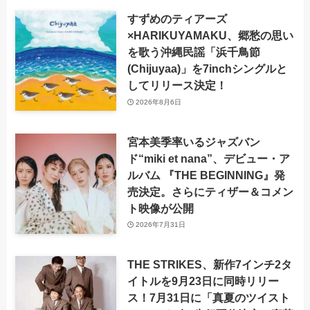
すずめのティアーズ
×HARIKUYAMAKU、郷愁の思い
を歌う沖縄民謡「浜千鳥節
(Chijuyaa)」を7inchシングルと
してリリース決定！
2026年8月6日
宮本美季率いるジャズバン
ド“miki et nana”、デビュー・ア
ルバム 『THE BEGINNING』発
売決定。さらにティザー＆コメン
ト映像が公開
2026年7月31日
THE STRIKES、新作7インチ2タ
イトルを9月23日に同時リリー
ス！7月31日に「真夏のツイスト