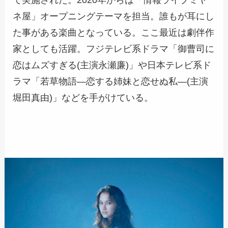
で実施された。2020年からは「情報ライブミヤ
ネ屋」オープニングテーマを担当。誰もが耳にし
た事がある楽曲となっている。ここ最近は劇伴作
家としても活躍。フジテレビ系ドラマ「御曹司に
恋はムズすぎる(主演永瀬廉)」や日本テレビ系ド
ラマ「若草物語―恋する姉妹と恋せぬ私―(主演
堀田真由)」などを手がけている。