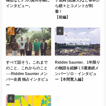
構想など5つの質問を軸に
子直純 (怒髪天)など各界か
インタビュー。
ら続々とコメントが到
着！
【前編】
すべて話そう。これまで
Riddim Saunter、1年限り
のこと、これからのこと
の物語を紐解く5週連続メ
──Riddim Saunter メン
ンバーソロ・インタビュ
バー全員 独占インタビュ
ー【本間寛人編】
ー