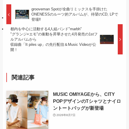
grooveman Spotが全曲リミックスを手掛けた
ONENESSのルーツ的アルバムが、待望のCD, LPで
登場‼
都内を中心に活動する4人組バンド"marbh"
"グランジ×エモ"の衝動を昇華させた4月発売の1stフ
ルアルバムから
収録曲「It piles up」の先行配信＆Music Videoが公
開！
関連記事
MUSIC OMIYAGEから、CITY
POPデザインのTシャツとナイロ
ントートバッグが新登場
2026年8月7日