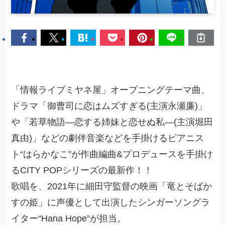
「情報ライブミヤネ屋」オープニングテーマ曲、
ドラマ「御曹司に恋はムズすぎる(主演永瀬廉)」
や「若草物語―恋する姉妹と恋せぬ私―(主演堀田
真由)」などの劇伴音楽などを手掛けるピアニス
ト“はらかなこ”が作曲編曲&プロデュースを手掛け
るCITY POPシリーズの最新作！！
歌唱を、2021年に細田守監督の映画「竜とそばか
すの姫」に声優として出演したシンガーソングラ
イター“Hana Hope”が担当。