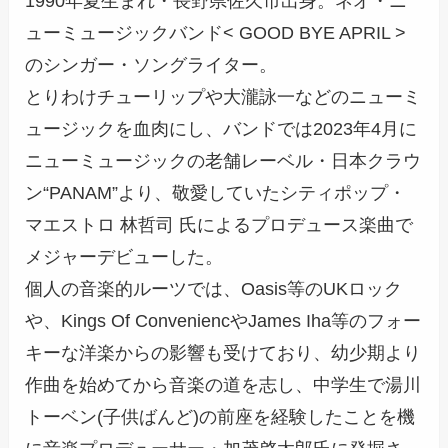
1990年夏生まれ・長野県佐久市出身。ネオ・ニ
ューミュージックバンド< GOOD BYE APRIL >
のシンガー・ソングライター。
とりわけチューリップや大瀧詠一などのニューミ
ュージックを血肉にし、バンドでは2023年4月に
ニューミュージックの老舗レーベル・日本クラウ
ン“PANAM”より、敬愛していたシティポップ・
マエストロ 林哲司 氏によるプロデュース楽曲で
メジャーデビューした。
個人の音楽的ルーツでは、Oasis等のUKロック
や、Kings Of ConveniencやJames Iha等のフォー
キーな洋楽からの影響も受けており、幼少期より
作曲を始めてから音楽の道を志し、中学生で湯川
トーベン(子供ばんど)の前座を経験したことを機