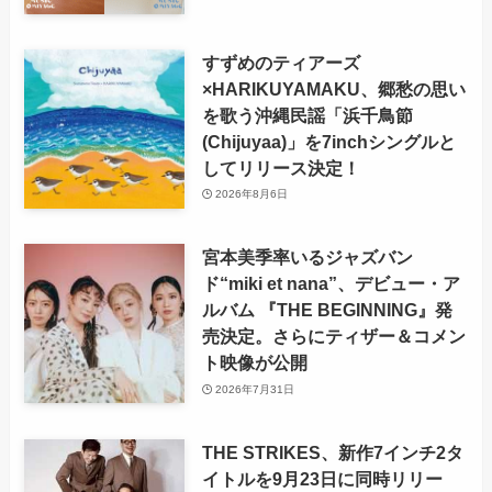
すずめのティアーズ
×HARIKUYAMAKU、郷愁の思い
を歌う沖縄民謡「浜千鳥節
(Chijuyaa)」を7inchシングルと
してリリース決定！
2026年8月6日
宮本美季率いるジャズバン
ド“miki et nana”、デビュー・ア
ルバム 『THE BEGINNING』発
売決定。さらにティザー＆コメン
ト映像が公開
2026年7月31日
THE STRIKES、新作7インチ2タ
イトルを9月23日に同時リリー