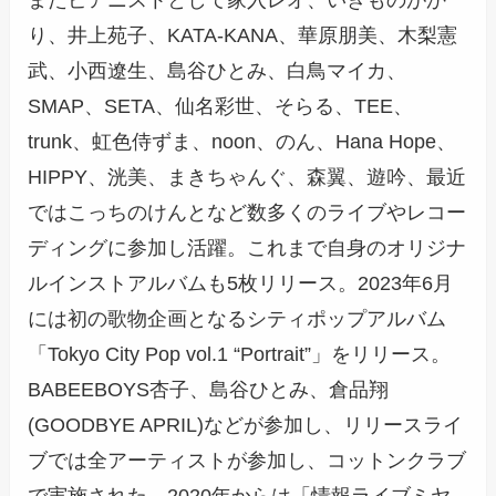
またピアニストとして家入レオ、いきものがか
り、井上苑子、KATA-KANA、華原朋美、⽊梨憲
武、小西遼生、島谷ひとみ、白鳥マイカ、
SMAP、SETA、仙名彩世、そらる、TEE、
trunk、虹色侍ずま、noon、のん、Hana Hope、
HIPPY、洸美、まきちゃんぐ、森翼、遊吟、最近
ではこっちのけんとなど数多くのライブやレコー
ディングに参加し活躍。これまで自身のオリジナ
ルインストアルバムも5枚リリース。2023年6月
には初の歌物企画となるシティポップアルバム
「Tokyo City Pop vol.1 “Portrait”」をリリース。
BABEEBOYS杏子、島谷ひとみ、倉品翔
(GOODBYE APRIL)などが参加し、リリースライ
ブでは全アーティストが参加し、コットンクラブ