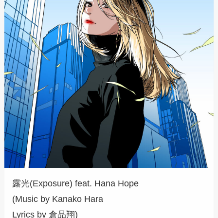
露光(Exposure) feat. Hana Hope
(Music by Kanako Hara
Lyrics by 倉品翔)