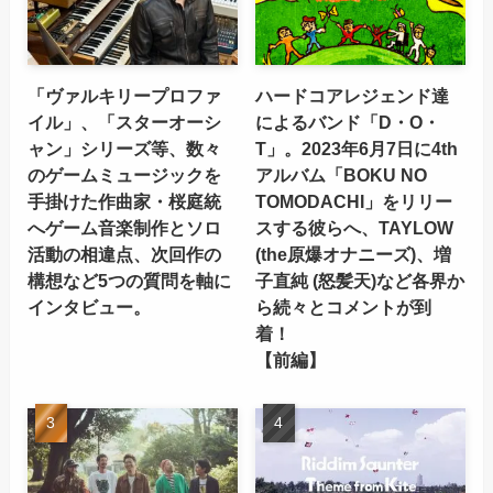
「ヴァルキリープロファ
ハードコアレジェンド達
イル」、「スターオーシ
によるバンド「D・O・
ャン」シリーズ等、数々
T」。2023年6月7日に4th
のゲームミュージックを
アルバム「BOKU NO
手掛けた作曲家・桜庭統
TOMODACHI」をリリー
へゲーム音楽制作とソロ
スする彼らへ、TAYLOW
活動の相違点、次回作の
(the原爆オナニーズ)、増
構想など5つの質問を軸に
子直純 (怒髪天)など各界か
インタビュー。
ら続々とコメントが到
着！
【前編】