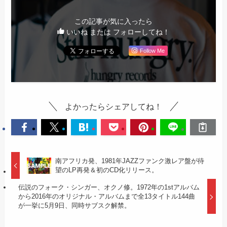
この記事が気に入ったら
いいね または フォローしてね！
Follow Me
よかったらシェアしてね！
南アフリカ発、1981年JAZZファンク激レア盤が待
望のLP再発＆初のCD化リリース。
伝説のフォーク・シンガー、オクノ修。1972年の1stアルバム
から2016年のオリジナル・アルバムまで全13タイトル144曲
が一挙に5月9日、同時サブスク解禁。