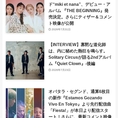
ド“miki et nana”、デビュー・ア
ルバム 『THE BEGINNING』発
売決定。さらにティザー＆コメン
ト映像が公開
2026年7月31日
【INTERVIEW】寡黙な道化師
は、内に秘めた熱狂を鳴らす。
Solitary Circusが語る2ndアルバ
ム『Quiet Clown』-後編
2026年7月23日
オバタラ・セグンド、通算6枚目
の新作『Estamos Gozando
Vivo En Tokyo』より先行配信曲
「Fiesta!」が本日より配信スタ
ート！さらに、最新コメント映像