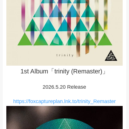
1st Album「trinity (Remaster)」
2026.5.20 Release
https://foxcaptureplan.lnk.to/trinity_Remaster