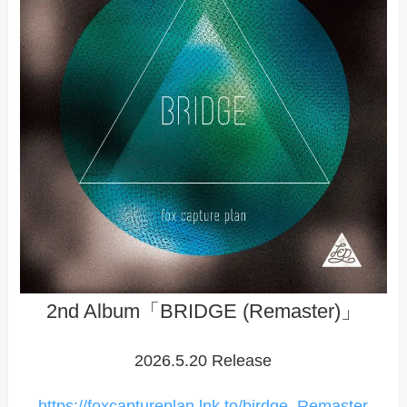
2nd Album「BRIDGE (Remaster)」
2026.5.20 Release
https://foxcaptureplan.lnk.to/birdge_Remaster