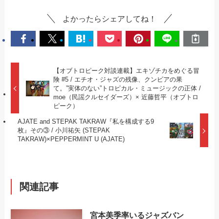
よかったらシェアしてね！
【オブトロピーク対談連載】エキゾチカをめぐる冒
険 #5 / エチオ・ジャズの残像、クンビアの果
て。”実体のない”トロピカル・ミュージックの正体 /
moe（民謡クルセイダーズ）× 近藤哲平（オブトロ
ピーク）
AJATE and STEPAK TAKRAW『私を構成する9
枚』その③ / 小川祐矢 (STEPAK
TAKRAW)×PEPPERMINT U (AJATE)
関連記事
宮本美季率いるジャズバン