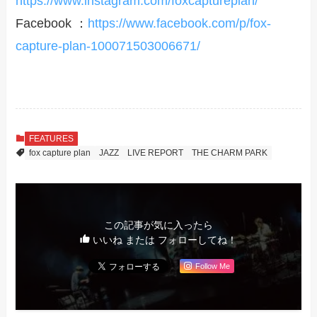
https://www.instagram.com/foxcaptureplan/
Facebook ：
https://www.facebook.com/p/fox-
capture-plan-100071503006671/
FEATURES
fox capture plan
JAZZ
LIVE REPORT
THE CHARM PARK
この記事が気に入ったら
いいね または フォローしてね！
Follow Me