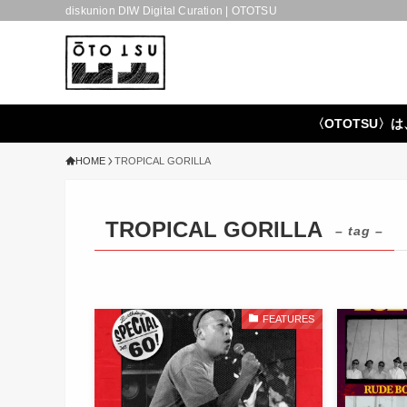
diskunion DIW Digital Curation | OTOTSU
〈OTOTSU〉は
HOME
TROPICAL GORILLA
TROPICAL GORILLA
– tag –
FEATURES