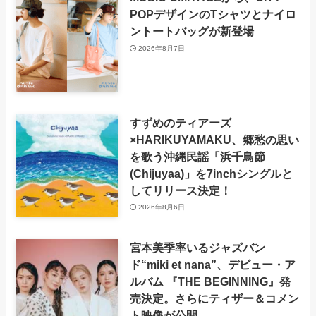
POPデザインのTシャツとナイロ
ントートバッグが新登場
2026年8月7日
すずめのティアーズ
×HARIKUYAMAKU、郷愁の思い
を歌う沖縄民謡「浜千鳥節
(Chijuyaa)」を7inchシングルと
してリリース決定！
2026年8月6日
宮本美季率いるジャズバン
ド“miki et nana”、デビュー・ア
ルバム 『THE BEGINNING』発
売決定。さらにティザー＆コメン
ト映像が公開