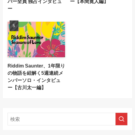
バー全員 独占インタビュ
ー【本間寛人編】
ー
Riddim Saunter、1年限り
の物語を紐解く5週連続メ
ンバーソロ・インタビュ
ー【古川太一編】