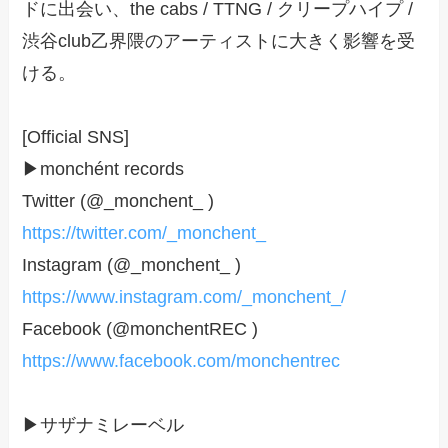
ドに出会い、the cabs / TTNG / クリープハイプ /
渋谷club乙界隈のアーティストに大きく影響を受
ける。
[Official SNS]
▶monchént records
Twitter (@_monchent_ )
https://twitter.com/_monchent_
Instagram (@_monchent_ )
https://www.instagram.com/_monchent_/
Facebook (@monchentREC )
https://www.facebook.com/monchentrec
▶サザナミレーベル