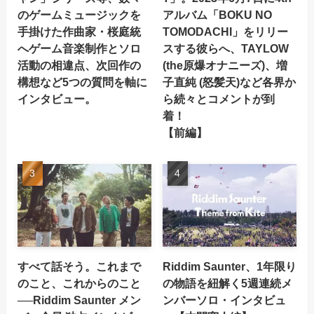
のゲームミュージックを
アルバム「BOKU NO
手掛けた作曲家・桜庭統
TOMODACHI」をリリー
へゲーム音楽制作とソロ
スする彼らへ、TAYLOW
活動の相違点、次回作の
(the原爆オナニーズ)、増
構想など5つの質問を軸に
子直純 (怒髪天)など各界か
インタビュー。
ら続々とコメントが到
着！
【前編】
すべて話そう。これまで
Riddim Saunter、1年限り
のこと、これからのこと
の物語を紐解く5週連続メ
──Riddim Saunter メン
ンバーソロ・インタビュ