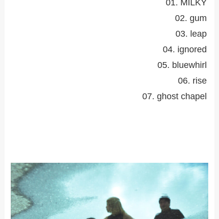
01. MILKY
02. gum
03. leap
04. ignored
05. bluewhirl
06. rise
07. ghost chapel