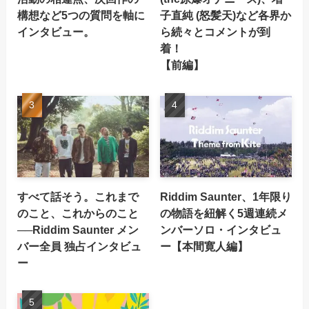
構想など5つの質問を軸に
子直純 (怒髪天)など各界か
インタビュー。
ら続々とコメントが到
着！
【前編】
すべて話そう。これまで
Riddim Saunter、1年限り
のこと、これからのこと
の物語を紐解く5週連続メ
──Riddim Saunter メン
ンバーソロ・インタビュ
バー全員 独占インタビュ
ー【本間寛人編】
ー