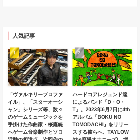
人気記事
「ヴァルキリープロファ
ハードコアレジェンド達
イル」、「スターオーシ
によるバンド「D・O・
ャン」シリーズ等、数々
T」。2023年6月7日に4th
のゲームミュージックを
アルバム「BOKU NO
手掛けた作曲家・桜庭統
TOMODACHI」をリリー
へゲーム音楽制作とソロ
スする彼らへ、TAYLOW
活動の相違点、次回作の
(the原爆オナニーズ)、増