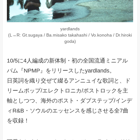
yardlands
(L→R: Gt.sugaya / Ba.misako takahashi / Vo.konoha / Dr.hiroki
goda)
10/5に4人編成の新体制・初の全国流通ミニアル
バム『NPMP』をリリースしたyardlands。
日英詞を織り交ぜて綴るアンニュイな歌詞と、ド
リームポップ/エレクトロニカ/ポストロックを主
軸としつつ、海外のポスト・ダブステップ/インデ
ィR&B・ソウルのエッセンスを感じさせる全7曲
を収録！