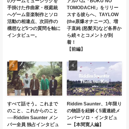
のゲームミュージックを
アルバム「BOKU NO
手掛けた作曲家・桜庭統
TOMODACHI」をリリー
へゲーム音楽制作とソロ
スする彼らへ、TAYLOW
活動の相違点、次回作の
(the原爆オナニーズ)、増
構想など5つの質問を軸に
子直純 (怒髪天)など各界か
インタビュー。
ら続々とコメントが到
着！
【前編】
すべて話そう。これまで
Riddim Saunter、1年限り
のこと、これからのこと
の物語を紐解く5週連続メ
──Riddim Saunter メン
ンバーソロ・インタビュ
バー全員 独占インタビュ
ー【本間寛人編】