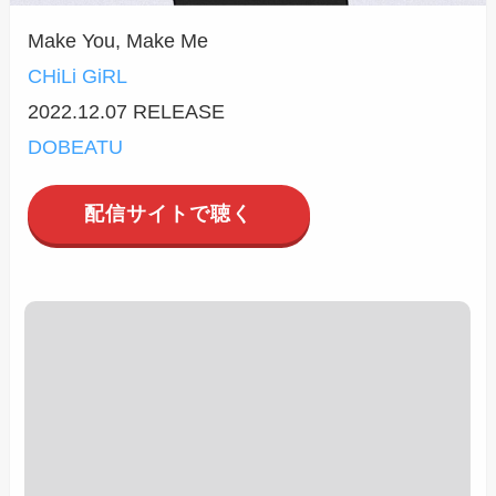
Make You, Make Me
CHiLi GiRL
2022.12.07 RELEASE
DOBEATU
配信サイトで聴く