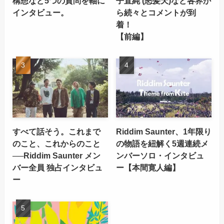
構想など5つの質問を軸に
子直純 (怒髪天)など各界か
インタビュー。
ら続々とコメントが到
着！
【前編】
すべて話そう。これまで
Riddim Saunter、1年限り
のこと、これからのこと
の物語を紐解く5週連続メ
──Riddim Saunter メン
ンバーソロ・インタビュ
バー全員 独占インタビュ
ー【本間寛人編】
ー