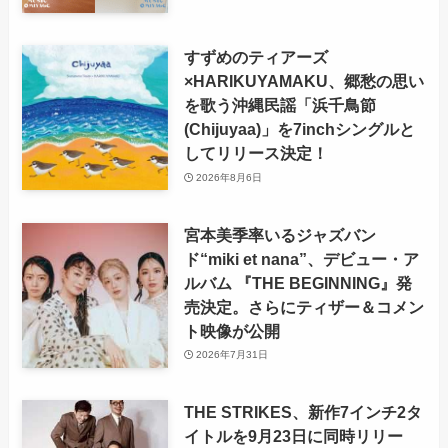
すずめのティアーズ
×HARIKUYAMAKU、郷愁の思い
を歌う沖縄民謡「浜千鳥節
(Chijuyaa)」を7inchシングルと
してリリース決定！
2026年8月6日
宮本美季率いるジャズバン
ド“miki et nana”、デビュー・ア
ルバム 『THE BEGINNING』発
売決定。さらにティザー＆コメン
ト映像が公開
2026年7月31日
THE STRIKES、新作7インチ2タ
イトルを9月23日に同時リリー