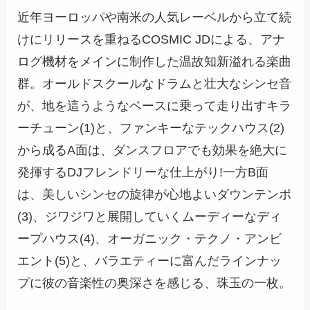
近年ヨーロッパや南米の人気レーベルから立て続
けにリリースを重ねるCOSMIC JDによる、アナ
ログ機材をメインに制作した温故知新溢れる楽曲
群。オールドスクールなドラムと壮大なシンセ音
が、地を這うようなベースに乗って走り出すキラ
ーチューン(1)と、ファンキーなテックハウス(2)
から成るA面は、ダンスフロアでも効果を絶大に
発揮するDJフレンドリーな仕上がり!一方B面
は、美しいシンセの旋律が心地よいダウンテンポ
(3)、ジワジワと展開していくムーディーなディ
ープハウス(4)、オーガニック・テクノ・アンビ
エント(5)と、バラエティーに富んだラインナッ
プに彼の音楽性の奥深さを感じる、珠玉の一枚。