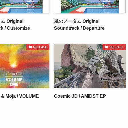
Original
風のノータム Original
k / Customize
Soundtrack / Departure
RELEASE
RELEASE
 & Moja / VOLUME
Cosmic JD / AMIDST EP