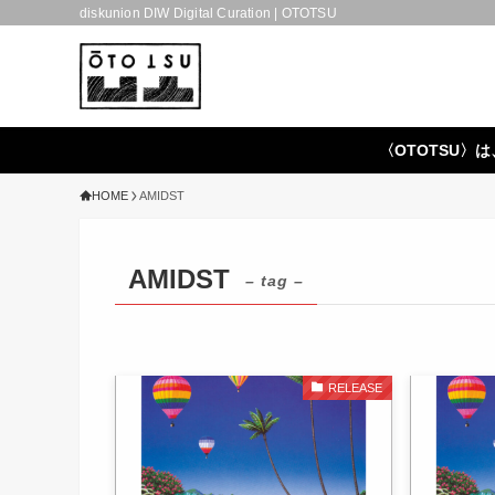
diskunion DIW Digital Curation | OTOTSU
〈OTOTSU〉は
HOME
AMIDST
AMIDST
– tag –
RELEASE