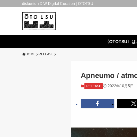
diskunion DIW Digital Curation | OTOTSU
〈OTOTSU〉は
HOME
RELEASE
Apneumo / atm
2022年10月5日
RELEASE