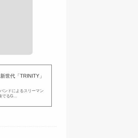
ht 新世代「TRINITY」
若手バンドによるスリーマン
奏でるG…