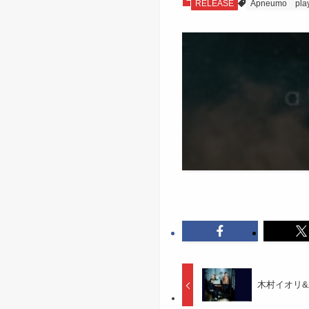
RELEASE
Apneumo
pla
木村イオリ&木