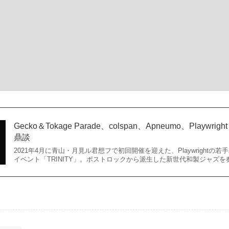
Gecko＆Tokage Parade、colspan、Apneumo、Playwrig
鼎談
2021年4月に青山・月見ル君想フで初回開催を迎えた、Playwrightの
イベント「TRINITY」。ポストロックから派生した新世代和製ジャズを