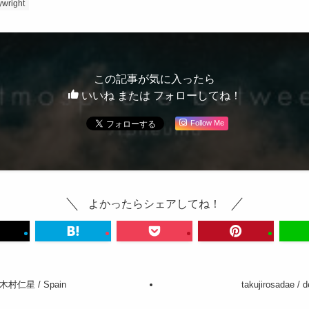
ywright
この記事が気に入ったら
いいね または フォローしてね！
Follow Me
よかったらシェアしてね！
村仁星 / Spain
takujirosadae / d