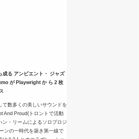
成る アンビエント・ ジャズ
が Playwright か ら 2 枚
ス
して数多くの美しいサウンドを
bot And Proud(トロントで活動
ハン・リームによるソロプロジ
シーンの一時代を築き第一線で