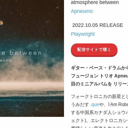
atmosphere between
Apneumo
2022.10.05 RELEASE
Playwright
配信サイトで聴く
ギター・ベース・ドラムから
フュージョン トリオ Apneumo 
目のミニアルバムを リリー
フォークトロニカの新星と
うみだす
.que
や、I Am Ro
する中国系カナダ人ショウ
ェクト)、エレクトロニカ