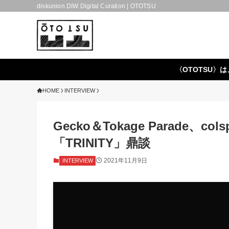
diskunion DIW Digital Curation | OTOTSU
〈OTOTSU〉は
HOME
INTERVIEW
Gecko＆Tokage Parade、col
「TRINITY」鼎談
2021年11月9日
INTERVIEW