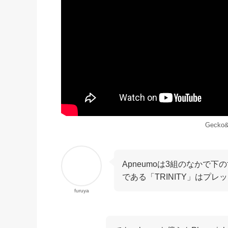
Gecko&
Apneumoは3組のなかで
である「TRINITY」はプ
furuya