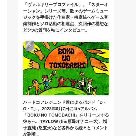
「ヴァルキリープロファイル」、「スターオ
ーシャン」シリーズ等、数々のゲームミュー
ジックを手掛けた作曲家・桜庭統へゲーム音
楽制作とソロ活動の相違点、次回作の構想な
ど5つの質問を軸にインタビュー。
ハードコアレジェンド達によるバンド「D・
O・T」。2023年6月7日に4thアルバム
「BOKU NO TOMODACHI」をリリースする
彼らへ、TAYLOW (the原爆オナニーズ)、増
子直純 (怒髪天)など各界から続々とコメント
が到着！