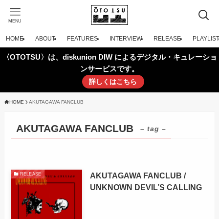
MENU
HOME
ABOUT
FEATURES
INTERVIEW
RELEASE
PLAYLIS
〈OTOTSU〉は、diskunion DIW によるデジタル・キュレーショ
ンサービスです。
詳しくはこちら
HOME
AKUTAGAWA FANCLUB
AKUTAGAWA FANCLUB
– tag –
AKUTAGAWA FANCLUB /
RELEASE
UNKNOWN DEVIL’S CALLING