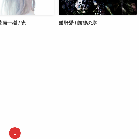
菅原一樹 / 光
鎌野愛 / 螺旋の塔
1