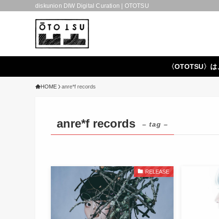
diskunion DIW Digital Curation | OTOTSU
〈OTOTSU〉は
HOME
anre*f records
anre*f records
– tag –
RELEASE