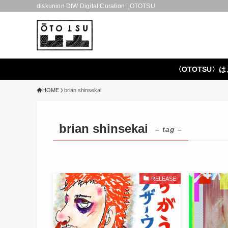
diskunion DIW Digital Curation | OTOTSU
〈OTOTSU〉は
HOME
brian shinsekai
brian shinsekai
– tag –
RELEASE