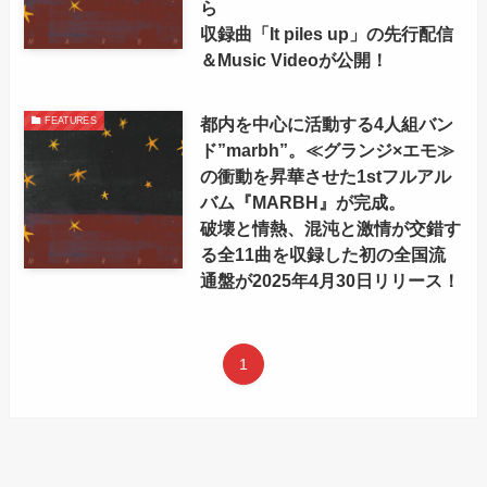
ら
収録曲「It piles up」の先行配信
＆Music Videoが公開！
都内を中心に活動する4人組バン
FEATURES
ド”marbh”。≪グランジ×エモ≫
の衝動を昇華させた1stフルアル
バム『MARBH』が完成。
破壊と情熱、混沌と激情が交錯す
る全11曲を収録した初の全国流
通盤が2025年4月30日リリース！
1