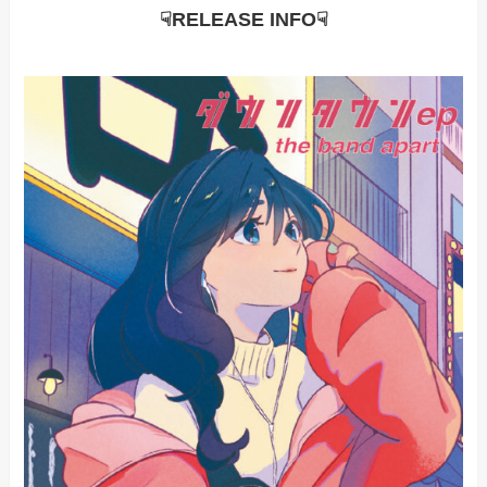
☟RELEASE INFO☟