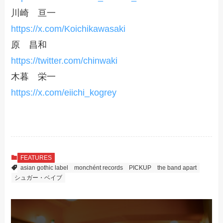
川崎 亘一
https://x.com/Koichikawasaki
原 昌和
https://twitter.com/chinwaki
木暮 栄一
https://x.com/eiichi_kogrey
FEATURES
asian gothic label
monchént records
PICKUP
the band apart
シュガー・ベイブ