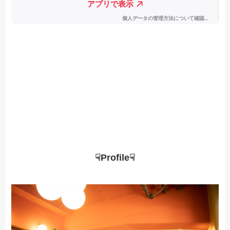
☟Profile☟