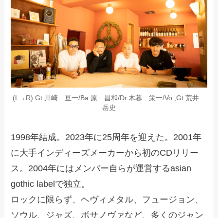
(L→R) Gt.川崎 亘一/Ba.原 昌和/Dr.木暮 栄一/Vo.,Gt.荒井
岳史
1998年結成。2023年に25周年を迎えた。2001年
に大手インディーズメーカーから初のCDリリー
ス。2004年にはメンバー自らが運営するasian
gothic labelで独立。
ロックに限らず、ヘヴィメタル、フュージョン、
ソウル、ジャズ、ボサノヴァなど、多くのジャン