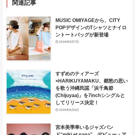
関連記事
MUSIC OMIYAGEから、CITY
POPデザインのTシャツとナイロ
ントートバッグが新登場
2026年8月7日
すずめのティアーズ
×HARIKUYAMAKU、郷愁の思い
を歌う沖縄民謡「浜千鳥節
(Chijuyaa)」を7inchシングルと
してリリース決定！
2026年8月6日
宮本美季率いるジャズバン
ド“miki et nana”、デビュー・ア