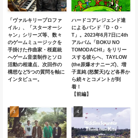
「ヴァルキリープロファ
ハードコアレジェンド達
イル」、「スターオーシ
によるバンド「D・O・
ャン」シリーズ等、数々
T」。2023年6月7日に4th
のゲームミュージックを
アルバム「BOKU NO
手掛けた作曲家・桜庭統
TOMODACHI」をリリー
へゲーム音楽制作とソロ
スする彼らへ、TAYLOW
活動の相違点、次回作の
(the原爆オナニーズ)、増
構想など5つの質問を軸に
子直純 (怒髪天)など各界か
インタビュー。
ら続々とコメントが到
着！
【前編】