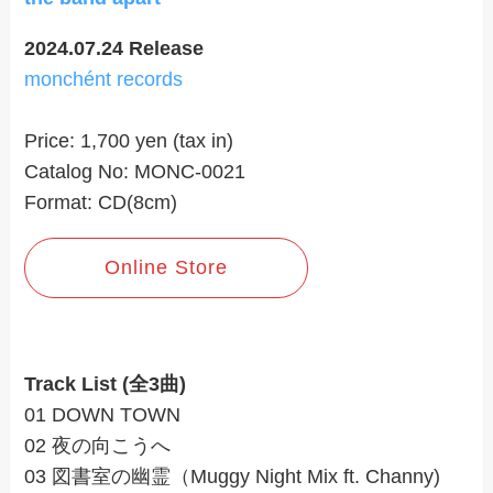
2024.07.24 Release
monchént records
Price: 1,700 yen (tax in)
Catalog No: MONC-0021
Format: CD(8cm)
Online Store
Track List (全3曲)
01 DOWN TOWN
02 夜の向こうへ
03 図書室の幽霊（Muggy Night Mix ft. Channy)