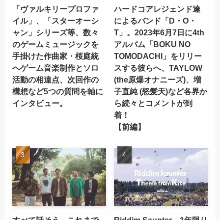
「ヴァルキリープロファ
ハードコアレジェンド達
イル」、「スターオーシ
によるバンド「D・O・
ャン」シリーズ等、数々
T」。2023年6月7日に4th
のゲームミュージックを
アルバム「BOKU NO
手掛けた作曲家・桜庭統
TOMODACHI」をリリー
へゲーム音楽制作とソロ
スする彼らへ、TAYLOW
活動の相違点、次回作の
(the原爆オナニーズ)、増
構想など5つの質問を軸に
子直純 (怒髪天)など各界か
インタビュー。
ら続々とコメントが到
着！
【前編】