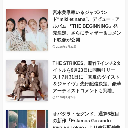
宮本美季率いるジャズバン
ド“miki et nana”、デビュー・ア
ルバム 『THE BEGINNING』発
売決定。さらにティザー＆コメン
ト映像が公開
2026年7月31日
THE STRIKES、新作7インチ2タ
イトルを9月23日に同時リリー
ス！7月31日に「真夏のツイスト
＆ジャイヴ」先行配信決定。豪華
アーティストコメントも到着。
2026年7月24日
オバタラ・セグンド、通算6枚目
の新作『Estamos Gozando
Vivo En Tokyo』より先行配信曲