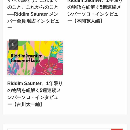
すべて話そう。これまで
Riddim Saunter、1年限り
のこと、これからのこと
の物語を紐解く5週連続メ
──Riddim Saunter メン
ンバーソロ・インタビュ
バー全員 独占インタビュ
ー【本間寛人編】
ー
Riddim Saunter、1年限り
の物語を紐解く5週連続メ
ンバーソロ・インタビュ
ー【古川太一編】