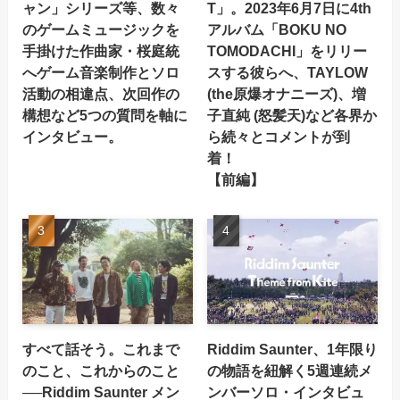
ャン」シリーズ等、数々
T」。2023年6月7日に4th
のゲームミュージックを
アルバム「BOKU NO
手掛けた作曲家・桜庭統
TOMODACHI」をリリー
へゲーム音楽制作とソロ
スする彼らへ、TAYLOW
活動の相違点、次回作の
(the原爆オナニーズ)、増
構想など5つの質問を軸に
子直純 (怒髪天)など各界か
インタビュー。
ら続々とコメントが到
着！
【前編】
すべて話そう。これまで
Riddim Saunter、1年限り
のこと、これからのこと
の物語を紐解く5週連続メ
──Riddim Saunter メン
ンバーソロ・インタビュ