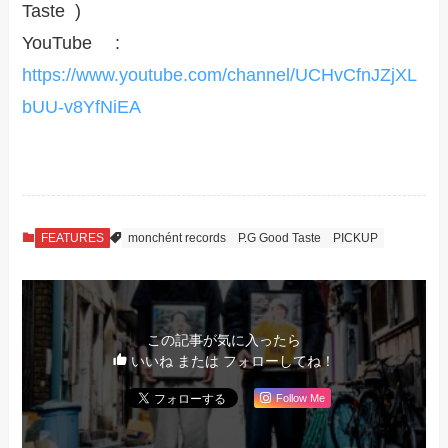
Taste )
YouTube :
https://www.youtube.com/channel/UCHvCfnJZjXL
bUU-v8YfNiEA
FEATURES
monchént records
P.G Good Taste
PICKUP
この記事が気に入ったら
いいね または フォローしてね！
Follow Me