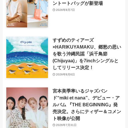
ントートバッグが新登場
2026年8月7日
すずめのティアーズ
×HARIKUYAMAKU、郷愁の思い
を歌う沖縄民謡「浜千鳥節
(Chijuyaa)」を7inchシングルと
してリリース決定！
2026年8月6日
宮本美季率いるジャズバン
ド“miki et nana”、デビュー・ア
ルバム 『THE BEGINNING』発
売決定。さらにティザー＆コメン
ト映像が公開
2026年7月31日