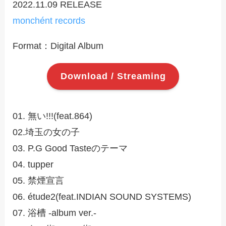
2022.11.09 RELEASE
monchént records
Format：Digital Album
Download / Streaming
01. 無い!!!(feat.864)
02.埼玉の女の子
03. P.G Good Tasteのテーマ
04. tupper
05. 禁煙宣言
06. étude2(feat.INDIAN SOUND SYSTEMS)
07. 浴槽 -album ver.-