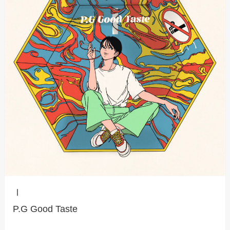
Ⅰ
P.G Good Taste