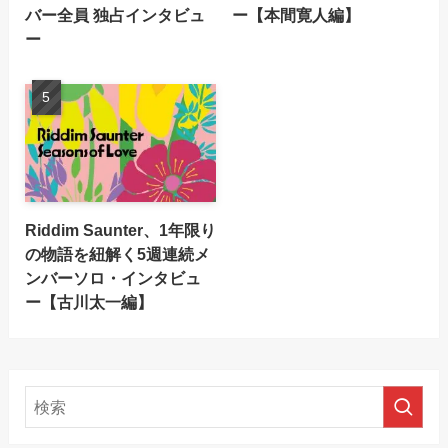
バー全員 独占インタビュ
ー【本間寛人編】
ー
Riddim Saunter、1年限り
の物語を紐解く5週連続メ
ンバーソロ・インタビュ
ー【古川太一編】