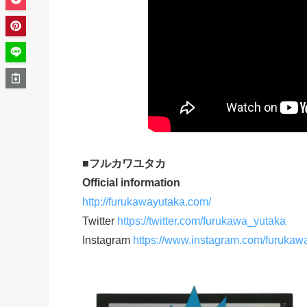
■
フルカワユタカ
Official information
http://furukawayutaka.com/
Twitter
https://twitter.com/furukawa_yutaka
Instagram
https://www.instagram.com/furukaw