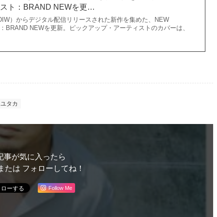
リスト：BRAND NEWを更…
union DIW）からデジタル配信リリースされた新作を集めた、NEW
ト：BRAND NEWを更新。ピックアップ・アーティストのカバーは、
ワユタカ
記事が気に入ったら
または フォローしてね！
Follow Me