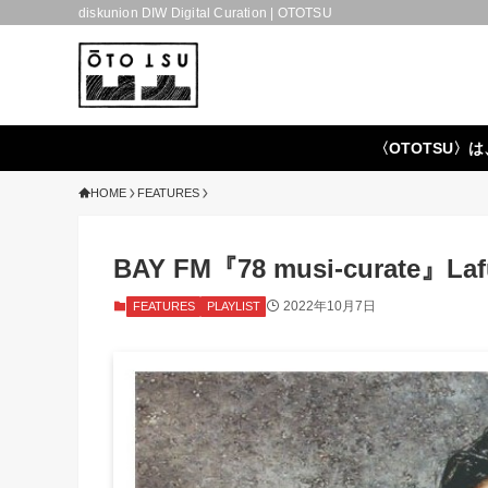
diskunion DIW Digital Curation | OTOTSU
〈OTOTSU〉は
HOME
FEATURES
BAY FM『78 musi-curat
2022年10月7日
FEATURES
PLAYLIST