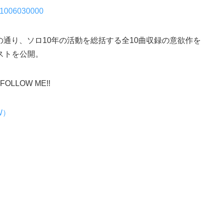
221006030000
名の通り、ソロ10年の活動を総括する全10曲収録の意欲作を
ストを公開。
LOW ME!!
IW）