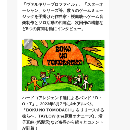
「ヴァルキリープロファイル」、「スターオ
ーシャン」シリーズ等、数々のゲームミュー
ジックを手掛けた作曲家・桜庭統へゲーム音
楽制作とソロ活動の相違点、次回作の構想な
ど5つの質問を軸にインタビュー。
ハードコアレジェンド達によるバンド「D・
O・T」。2023年6月7日に4thアルバム
「BOKU NO TOMODACHI」をリリースする
彼らへ、TAYLOW (the原爆オナニーズ)、増
子直純 (怒髪天)など各界から続々とコメント
が到着！