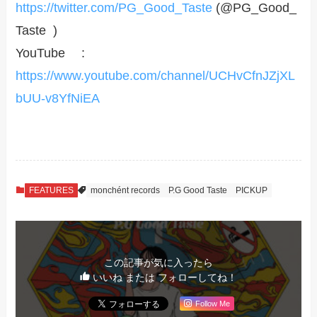
https://twitter.com/PG_Good_Taste
(@PG_Good_
Taste )
YouTube :
https://www.youtube.com/channel/UCHvCfnJZjXL
bUU-v8YfNiEA
FEATURES
monchént records
P.G Good Taste
PICKUP
この記事が気に入ったら
いいね または フォローしてね！
Follow Me