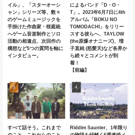
イル」、「スターオーシ
によるバンド「D・O・
ャン」シリーズ等、数々
T」。2023年6月7日に4th
のゲームミュージックを
アルバム「BOKU NO
手掛けた作曲家・桜庭統
TOMODACHI」をリリー
へゲーム音楽制作とソロ
スする彼らへ、TAYLOW
活動の相違点、次回作の
(the原爆オナニーズ)、増
構想など5つの質問を軸に
子直純 (怒髪天)など各界か
インタビュー。
ら続々とコメントが到
着！
【前編】
すべて話そう。これまで
Riddim Saunter、1年限り
のこと、これからのこと
の物語を紐解く5週連続メ