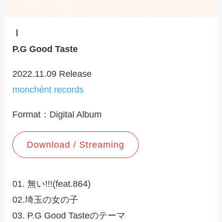
Ⅰ
P.G Good Taste
2022.11.09 Release
monchént records
Format：Digital Album
Download / Streaming
01. 無い!!!(feat.864)
02.埼玉の女の子
03. P.G Good Tasteのテーマ