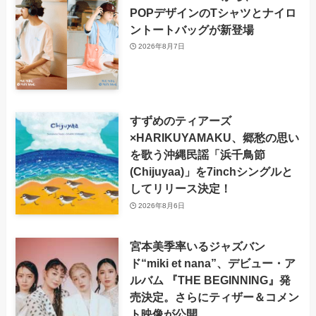
POPデザインのTシャツとナイロ
ントートバッグが新登場
2026年8月7日
すずめのティアーズ
×HARIKUYAMAKU、郷愁の思い
を歌う沖縄民謡「浜千鳥節
(Chijuyaa)」を7inchシングルと
してリリース決定！
2026年8月6日
宮本美季率いるジャズバン
ド“miki et nana”、デビュー・ア
ルバム 『THE BEGINNING』発
売決定。さらにティザー＆コメン
ト映像が公開