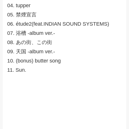
04. tupper
05. 禁煙宣言
06. étude2(feat.INDIAN SOUND SYSTEMS)
07. 浴槽 -album ver.-
08. あの街、この街
09. 天国 -album ver.-
10. (bonus) butter song
11. Sun.