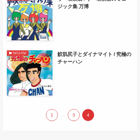
ジック集 万博
鮫肌尻子とダイナマイト / 究極の
RELEASE
チャーハン
1
...
3
4