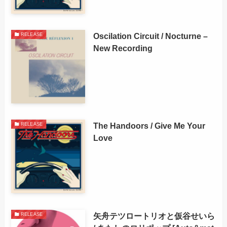
Oscilation Circuit / Nocturne –
RELEASE
New Recording
The Handoors / Give Me Your
RELEASE
Love
矢舟テツロートリオと仮谷せいら
RELEASE