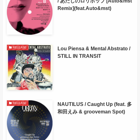
/ あたしのロリポップ [Auto&mst
Remix](feat.Auto&mst)
Lou Piensa & Mental Abstrato /
RELEASE
STILL IN TRANSIT
NAUTILUS / Caught Up (feat. 多
RELEASE
和田えみ & grooveman Spot)