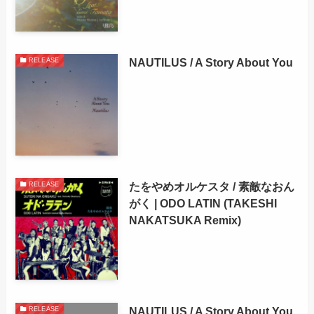
NAUTILUS / A Story About You
RELEASE
たをやめオルケスタ / 素敵なおん
RELEASE
がく | ODO LATIN (TAKESHI
NAKATSUKA Remix)
NAUTILUS / A Story About You
RELEASE