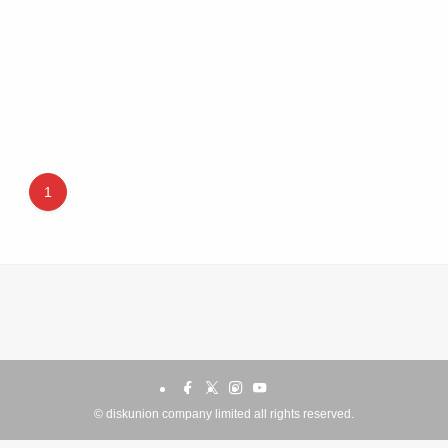
1
©
diskunion company limited all rights reserved.