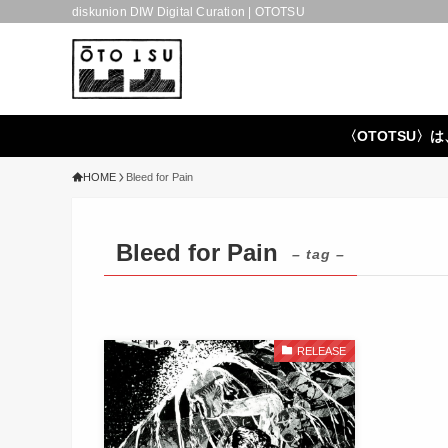
diskunion DIW Digital Curation | OTOTSU
〈OTOTSU〉は
HOME
Bleed for Pain
Bleed for Pain
– tag –
RELEASE