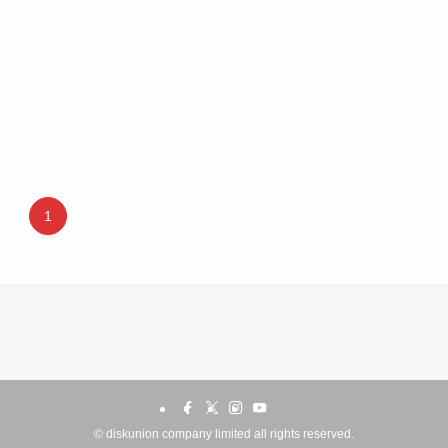
1
©
diskunion company limited all rights reserved.