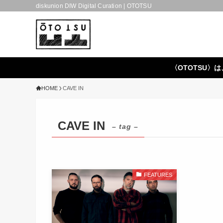
diskunion DIW Digital Curation | OTOTSU
〈OTOTSU〉は
HOME
CAVE IN
CAVE IN
– tag –
FEATURES