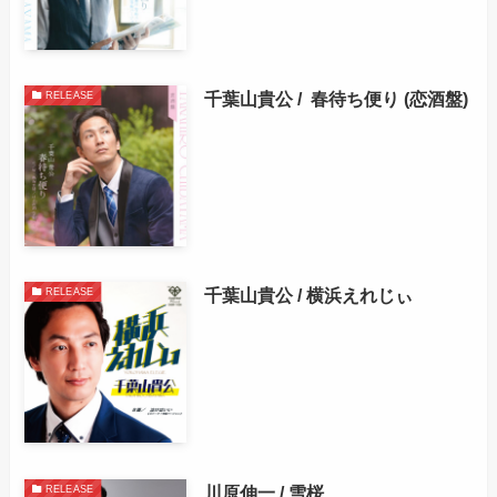
千葉山貴公 / 春待ち便り (恋酒盤)
RELEASE
千葉山貴公 / 横浜えれじぃ
RELEASE
川原伸一 / 雪桜
RELEASE