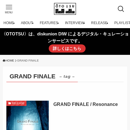
MENU
HOME
ABOUT
FEATURES
INTERVIEW
RELEASE
PLAYLIS
〈OTOTSU〉は、diskunion DIW によるデジタル・キュレーショ
ンサービスです。
詳しくはこちら
HOME
GRAND FINALE
GRAND FINALE
– tag –
GRAND FINALE / Resonance
RELEASE