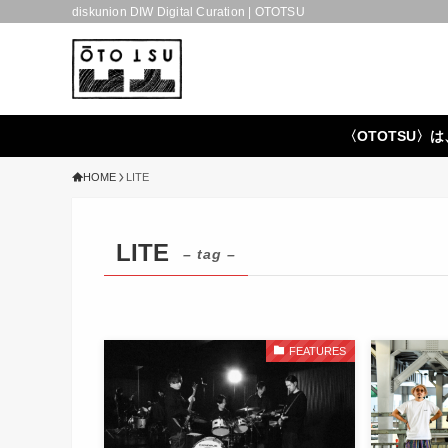
diskunion DIW Digital Curation | OTOTSU
〈OTOTSU〉は
HOME
LITE
LITE
– tag –
FEATURES