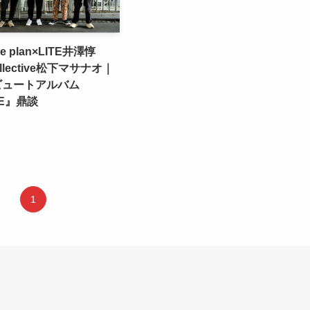
ure plan×LITE井澤惇
Collective松下マサナオ｜
ビュートアルバム
PE』鼎談
1