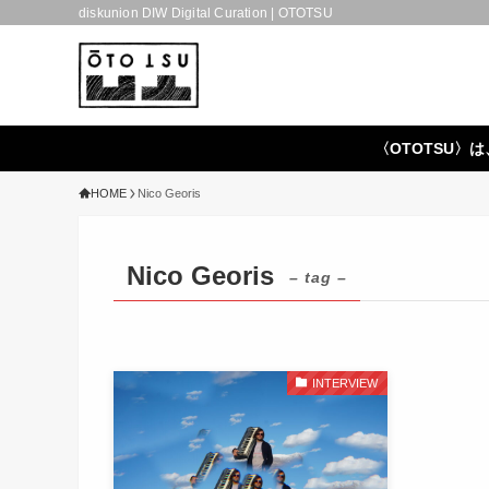
diskunion DIW Digital Curation | OTOTSU
〈OTOTSU〉は
HOME
Nico Georis
Nico Georis
– tag –
INTERVIEW