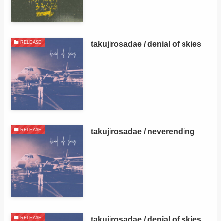
takujirosadae / denial of skies
RELEASE
takujirosadae / neverending
RELEASE
takujirosadae / denial of skies
RELEASE