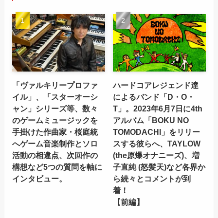
「ヴァルキリープロファ
ハードコアレジェンド達
イル」、「スターオーシ
によるバンド「D・O・
ャン」シリーズ等、数々
T」。2023年6月7日に4th
のゲームミュージックを
アルバム「BOKU NO
手掛けた作曲家・桜庭統
TOMODACHI」をリリー
へゲーム音楽制作とソロ
スする彼らへ、TAYLOW
活動の相違点、次回作の
(the原爆オナニーズ)、増
構想など5つの質問を軸に
子直純 (怒髪天)など各界か
インタビュー。
ら続々とコメントが到
着！
【前編】