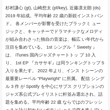
杉村謙心 (gt), 山崎想太 (pf/key), 近藤凛太朗 (ds)
2019 年結成。平均年齢 22 歳の新鋭インストバン
ド。 各メンバーが影響を受けたブラックミ ュー
ジックと、キャッチーでドラマチックなメロディ
が組み合わさった独自の音楽は、幅広 い年代から
注目を集めている。 1st シングル『 Sweety 』
は、 iTunes 国内ジャズチャートトッ プ 10 入
り、 1st EP 『カササギ』は同ランキングトップ 5
入りを果たす。 2022 年より、インス トシーンの
最重要レーベル “Playwright” に所属。 配信 シング
ル 3 作 が Spotify を中心にサブス クリプションの
ジャズ系公式プレイリストに軒並み選出され、話
題を集める。平均年齢 22 歳 ならではのフレッシ
ュさと計り知れないポテンシャルで突き進んでい