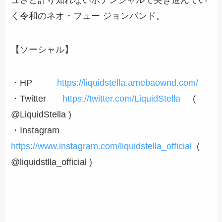
く令和のネオ・フュー ジョンバンド。
【ソーシャル】
・HP
https://liquidstella.amebaownd.com/
・Twitter
https://twitter.com/LiquidStella
(
@LiquidStella )
・Instagram
https://www.instagram.com/liquidstella_official
(
@liquidstlla_official )