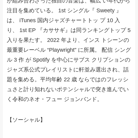
が組み合わさった独自の音楽は、幅広 い年代から
注目を集めている。 1st シングル『 Sweety 』
は、 iTunes 国内ジャズチャートトッ プ 10 入
り、 1st EP 『カササギ』は同ランキングトップ 5
入りを果たす。 2022 年より、インス トシーンの
最重要レーベル “Playwright” に所属。 配信 シング
ル 3 作 が Spotify を中心にサブス クリプションの
ジャズ系公式プレイリストに軒並み選出され、話
題を集める。平均年齢 22 歳 ならではのフレッシ
ュさと計り知れないポテンシャルで突き進んでい
く令和のネオ・フュー ジョンバンド。
【ソーシャル】