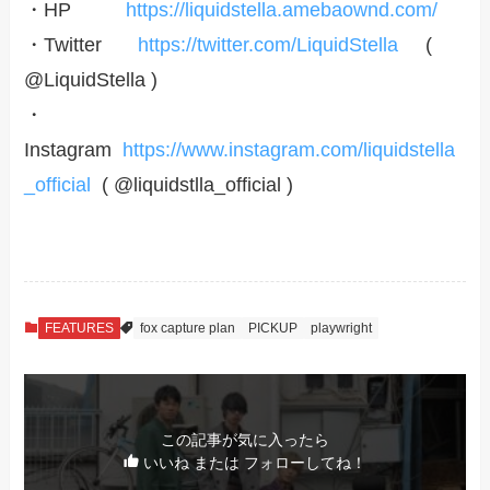
・HP
https://liquidstella.amebaownd.com/
・Twitter
https://twitter.com/LiquidStella
(
@LiquidStella )
・
Instagram
https://www.instagram.com/liquidstella
_official
( @liquidstlla_official )
FEATURES
fox capture plan
PICKUP
playwright
この記事が気に入ったら
いいね または フォローしてね！