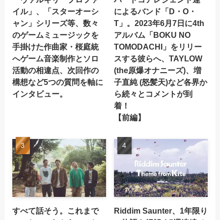
イル」、「スターオーシ
によるバンド「D・O・
ャン」シリーズ等、数々
T」。2023年6月7日に4th
のゲームミュージックを
アルバム「BOKU NO
手掛けた作曲家・桜庭統
TOMODACHI」をリリー
へゲーム音楽制作とソロ
スする彼らへ、TAYLOW
活動の相違点、次回作の
(the原爆オナニーズ)、増
構想など5つの質問を軸に
子直純 (怒髪天)など各界か
インタビュー。
ら続々とコメントが到
着！
【前編】
すべて話そう。これまで
Riddim Saunter、1年限り