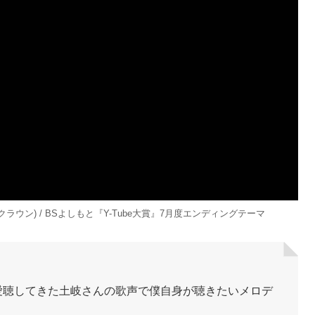
本クラウン) / BSよしもと『Y-Tube大賞』7月度エンディングテーマ
愛聴してきた土岐さんの歌声で僕自身が聴きたいメロデ