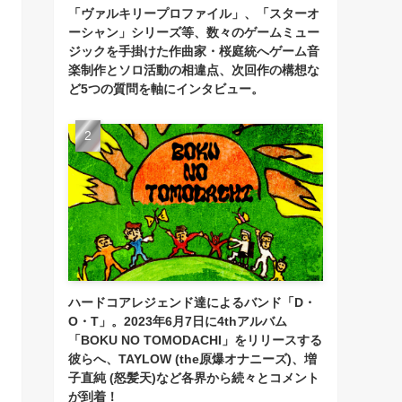
「ヴァルキリープロファイル」、「スターオ
ーシャン」シリーズ等、数々のゲームミュー
ジックを手掛けた作曲家・桜庭統へゲーム音
楽制作とソロ活動の相違点、次回作の構想な
ど5つの質問を軸にインタビュー。
ハードコアレジェンド達によるバンド「D・
O・T」。2023年6月7日に4thアルバム
「BOKU NO TOMODACHI」をリリースする
彼らへ、TAYLOW (the原爆オナニーズ)、増
子直純 (怒髪天)など各界から続々とコメント
が到着！