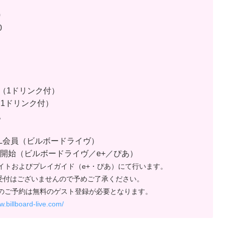
0
0
0（1ドリンク付）
（1ドリンク付）
。
ub BBL会員（ビルボードライヴ）
一般発売開始（ビルボードライヴ／e+／ぴあ）
イトおよびプレイガイド（e+・ぴあ）にて行います。
受付はございませんので予めご了承ください。
らのご予約は無料のゲスト登録が必要となります。
w.billboard-live.com/