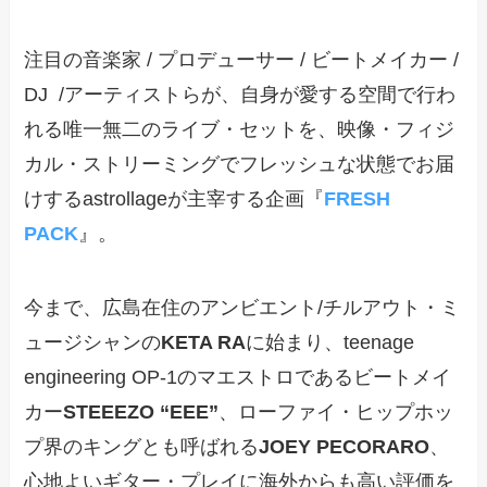
注目の音楽家 / プロデューサー / ビートメイカー /
DJ /アーティストらが、自身が愛する空間で行わ
れる唯一無二のライブ・セットを、映像・フィジ
カル・ストリーミングで​フレッシュな状態でお届
けするastrollageが主宰する企画『
FRESH
PACK
』。
今まで、広島在住のアンビエント/チルアウト・ミ
ュージシャンの
KETA RA
に始まり、teenage
engineering OP-1のマエストロであるビートメイ
カー
STEEEZO “EEE”
、ローファイ・ヒップホッ
プ界のキングとも呼ばれる
JOEY PECORARO
、
心地よいギター・プレイに海外からも高い評価を