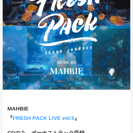
MAHBIE
『
FRESH PACK LIVE vol.5
』
CDのみ、ボーナストラック収録