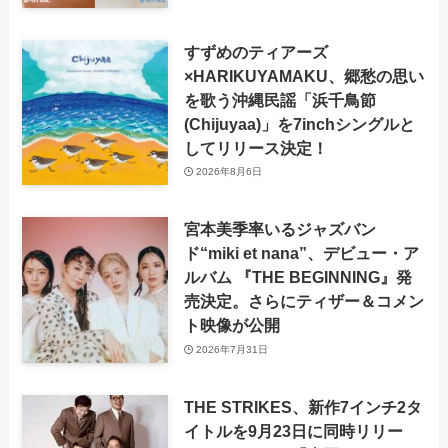
すずめのティアーズ
×HARIKUYAMAKU、郷愁の思い
を歌う沖縄民謡「浜千鳥節
(Chijuyaa)」を7inchシングルと
してリリース決定！
2026年8月6日
宮本美季率いるジャズバン
ド“miki et nana”、デビュー・ア
ルバム 『THE BEGINNING』発
売決定。さらにティザー＆コメン
ト映像が公開
2026年7月31日
THE STRIKES、新作7インチ2タ
イトルを9月23日に同時リリー