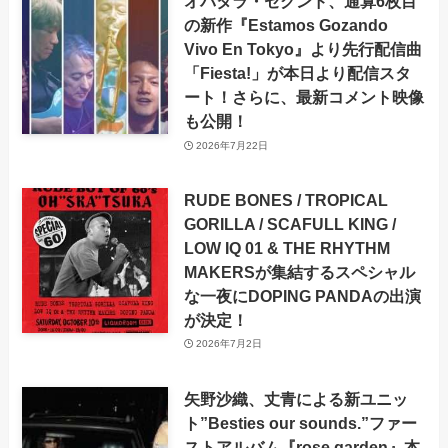
オバタラ・セグンド、通算6枚目
の新作『Estamos Gozando
Vivo En Tokyo』より先行配信曲
「Fiesta!」が本日より配信スタ
ート！さらに、最新コメント映像
も公開！
2026年7月22日
RUDE BONES / TROPICAL
GORILLA / SCAFULL KING /
LOW IQ 01 & THE RHYTHM
MAKERSが集結するスペシャル
な一夜にDOPING PANDAの出演
が決定！
2026年7月2日
矢野沙織、丈青による新ユニッ
ト”Besties our sounds.”ファー
ストアルバム『rose garden』本