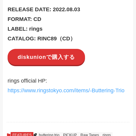
RELEASE DATE: 2022.08.03
FORMAT: CD
LABEL: rings
CATALOG: RINC89（CD）
diskunionで購入する
rings official HP:
https://www.ringstokyo.com/items/-Buttering-Trio
FEATURES
buttering trio
PICKUP
Raw Tapes
rings