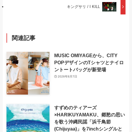
キングサリ / I KILL
関連記事
MUSIC OMIYAGEから、CITY
POPデザインのTシャツとナイロ
ントートバッグが新登場
2026年8月7日
すずめのティアーズ
×HARIKUYAMAKU、郷愁の思い
を歌う沖縄民謡「浜千鳥節
(Chijuyaa)」を7inchシングルと