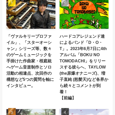
「ヴァルキリープロファ
ハードコアレジェンド達
イル」、「スターオーシ
によるバンド「D・O・
ャン」シリーズ等、数々
T」。2023年6月7日に4th
のゲームミュージックを
アルバム「BOKU NO
手掛けた作曲家・桜庭統
TOMODACHI」をリリー
へゲーム音楽制作とソロ
スする彼らへ、TAYLOW
活動の相違点、次回作の
(the原爆オナニーズ)、増
構想など5つの質問を軸に
子直純 (怒髪天)など各界か
インタビュー。
ら続々とコメントが到
着！
【前編】