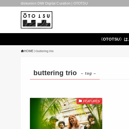
diskunion DIW Digital Curation | OTOTSU
〈OTOTSU〉は
HOME
buttering trio
buttering trio
– tag –
FEATURES