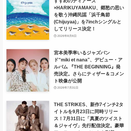
すずめのティアーズ
×HARIKUYAMAKU、郷愁の思い
を歌う沖縄民謡「浜千鳥節
(Chijuyaa)」を7inchシングルと
してリリース決定！
2026年8月6日
宮本美季率いるジャズバン
ド“miki et nana”、デビュー・ア
ルバム 『THE BEGINNING』発
売決定。さらにティザー＆コメン
ト映像が公開
2026年7月31日
THE STRIKES、新作7インチ2タ
イトルを9月23日に同時リリー
ス！7月31日に「真夏のツイスト
＆ジャイヴ」先行配信決定。豪華