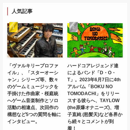
人気記事
「ヴァルキリープロファ
ハードコアレジェンド達
イル」、「スターオーシ
によるバンド「D・O・
ャン」シリーズ等、数々
T」。2023年6月7日に4th
のゲームミュージックを
アルバム「BOKU NO
手掛けた作曲家・桜庭統
TOMODACHI」をリリー
へゲーム音楽制作とソロ
スする彼らへ、TAYLOW
活動の相違点、次回作の
(the原爆オナニーズ)、増
構想など5つの質問を軸に
子直純 (怒髪天)など各界か
インタビュー。
ら続々とコメントが到
着！