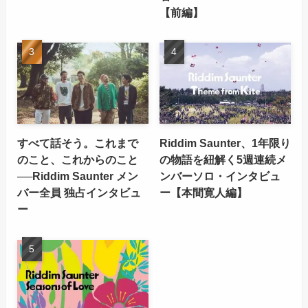
【前編】
すべて話そう。これまで
Riddim Saunter、1年限り
のこと、これからのこと
の物語を紐解く5週連続メ
──Riddim Saunter メン
ンバーソロ・インタビュ
バー全員 独占インタビュ
ー【本間寛人編】
ー