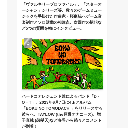
「ヴァルキリープロファイル」、「スターオ
ーシャン」シリーズ等、数々のゲームミュー
ジックを手掛けた作曲家・桜庭統へゲーム音
楽制作とソロ活動の相違点、次回作の構想な
ど5つの質問を軸にインタビュー。
ハードコアレジェンド達によるバンド「D・
O・T」。2023年6月7日に4thアルバム
「BOKU NO TOMODACHI」をリリースする
彼らへ、TAYLOW (the原爆オナニーズ)、増
子直純 (怒髪天)など各界から続々とコメント
が到着！