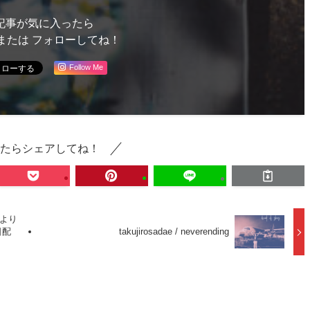
記事が気に入ったら
または フォローしてね！
Follow Me
たらシェアしてね！
」より
日配
takujirosadae / neverending