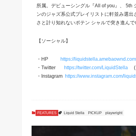
所属。デビューシングル『All of you』、 5th
ンのジャズ系公式プレイリストに軒並み選出さ
さと計り知れないポテン シャルで突き進ん
【ソーシャル】
・HP
https://liquidstella.amebaownd.com
・Twitter
https://twitter.com/LiquidStella
( @
・Instagram
https://www.instagram.com/liquids
FEATURES
Liquid Stella
PICKUP
playwright