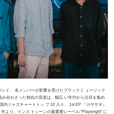
ストバンド。 各メンバーが影響を受けたブラックミ ュージック
組み合わさった独自の音楽は、幅広 い年代から注目を集め
es国内ジャズチャートトッ プ 10 入り、 1st EP 『カササギ』
年より、インス トシーンの最重要レーベル “Playwright” に