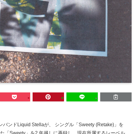
quid Stellaが、 シングル「Sweety (Retake)」を
た「Sweety」を2 年越しに再録し、現在所属するレーベル